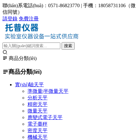
聯(lián)系電話(huà)：0571-86823770 | 手機：18058731106（微
信同號）
請登錄
免費注冊
商品分類(lèi)
商品分類(lèi)
實(shí)驗天平
準微量|半微量天平
分析天平
精密天平
微量天平
應變式電子天平
電子臺秤
密度天平
機械天平