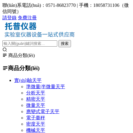
聯(lián)系電話(huà)：0571-86823770 | 手機：18058731106（微
信同號）
請登錄
免費注冊
商品分類(lèi)
商品分類(lèi)
實(shí)驗天平
準微量|半微量天平
分析天平
精密天平
微量天平
應變式電子天平
電子臺秤
密度天平
機械天平