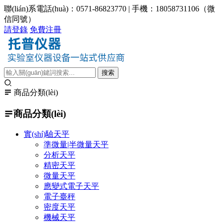
聯(lián)系電話(huà)：0571-86823770 | 手機：18058731106（微
信同號）
請登錄
免費注冊
商品分類(lèi)
商品分類(lèi)
實(shí)驗天平
準微量|半微量天平
分析天平
精密天平
微量天平
應變式電子天平
電子臺秤
密度天平
機械天平