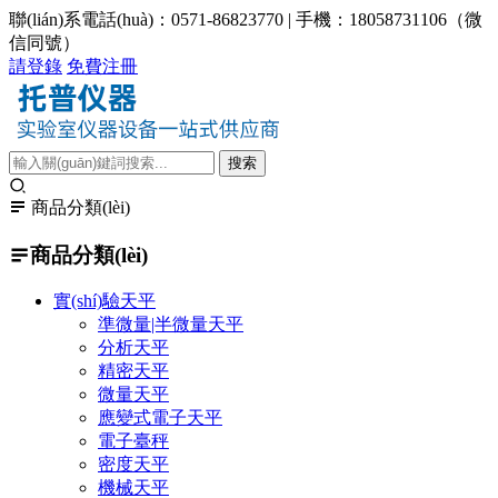
聯(lián)系電話(huà)：0571-86823770 | 手機：18058731106（微
信同號）
請登錄
免費注冊
商品分類(lèi)
商品分類(lèi)
實(shí)驗天平
準微量|半微量天平
分析天平
精密天平
微量天平
應變式電子天平
電子臺秤
密度天平
機械天平