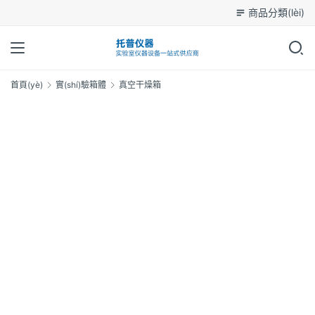
商品分類(lèi)
首頁(yè)
實(shí)驗箱體
真空干燥箱